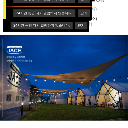
3가지 경험이 한곳에(미식,휴식,지식)
24
24
시간 동안 다시 열람하지 않습니다.
시간 동안 다시 열람하지 않습니다.
닫기
닫기
@JACE pension&glamping
@hjr_bakery_official (화전리 제빵소)
@Sanctum book&cafe (북카페)
24
시간 동안 다시 열람하지 않습니다.
닫기