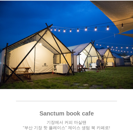
Sanctum book cafe
기장에서 커피 마실땐
“부산 기장 핫 플레이스” 제이스 생텀 북 카페로!