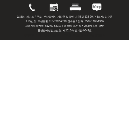
업체명: 제이스 / 주소: 부산광역시 기장군 일광면 이천8길 132-20 / 대표자: 김수동
계좌번호: 부산은행 010-7382-7778 김수동 / 전화: 0507-1405-1946
사업자등록번호: 612-02-53319 / 업종:목공,민박 / 업태:제조업,숙박
통신판매업신고번호: 제2016-부산기장-0048호
사이트명: 제이스 펜션&글램핑 ㅣ 도메인: 부산펜션.net, 부산글램핑.kr