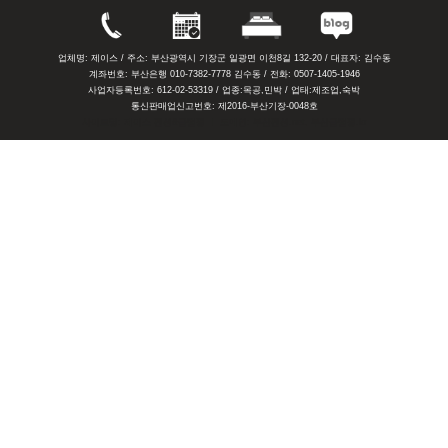
업체명: 제이스 / 주소: 부산광역시 기장군 일광면 이천8길 132-20 / 대표자: 김수동
계좌번호: 부산은행 010-7382-7778 김수동 / 전화: 0507-1405-1946
사업자등록번호: 612-02-53319 / 업종:목공,민박 / 업태:제조업,숙박
통신판매업신고번호: 제2016-부산기장-0048호
사이트명: 제이스 펜션&글램핑 ㅣ 도메인: 부산펜션.net, 부산글램핑.kr