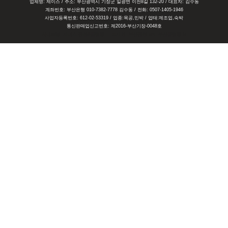
업체명: 제이스 / 주소: 부산광역시 기장군 일광면 이천8길 132-20 / 대표자: 김수동
계좌번호: 부산은행 010-7382-7778 김수동 / 전화: 0507-1405-1946
사업자등록번호: 612-02-53319 / 업종:목공,민박 / 업태:제조업,숙박
통신판매업신고번호: 제2016-부산기장-0048호
사이트명: 제이스 펜션&글램핑 ㅣ 도메인: 부산펜션.net, 부산글램핑.kr