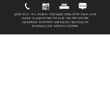
업체명: 제이스 / 주소: 부산광역시 기장군 일광면 이천8길 132-20 / 대표자: 김수동
계좌번호: 부산은행 010-7382-7778 김수동 / 전화: 0507-1405-1946
사업자등록번호: 612-02-53319 / 업종:목공,민박 / 업태:제조업,숙박
통신판매업신고번호: 제2016-부산기장-0048호
사이트명: 제이스 펜션&글램핑 ㅣ 도메인: 부산펜션.net, 부산글램핑.kr